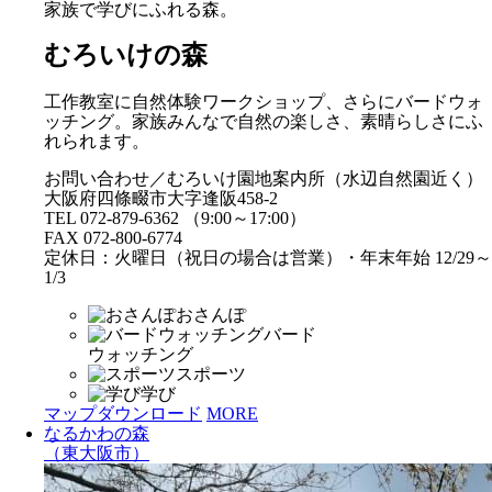
家族で学びにふれる森。
むろいけの森
工作教室に自然体験ワークショップ、さらにバードウォ
ッチング。家族みんなで自然の楽しさ、素晴らしさにふ
れられます。
お問い合わせ／むろいけ園地案内所（水辺自然園近く）
大阪府四條畷市大字逢阪458-2
TEL 072-879-6362 （9:00～17:00）
FAX 072-800-6774
定休日：火曜日（祝日の場合は営業）・年末年始 12/29～
1/3
おさんぽ
バード
ウォッチング
スポーツ
学び
マップダウンロード
MORE
なるかわの森
（東大阪市）