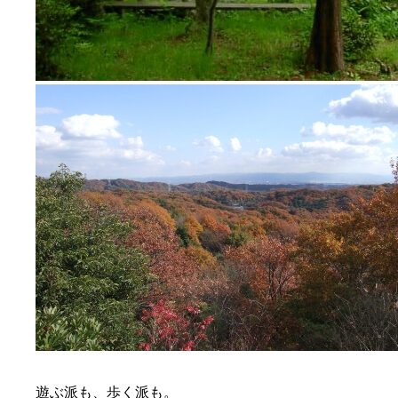
遊ぶ派も、歩く派も。