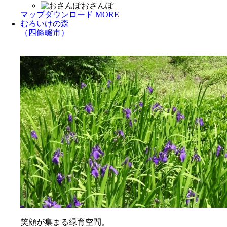
おさんぽ
マップダウンロード
MORE
むろいけの森
（四條畷市）
笑顔が集まる緑育空間。