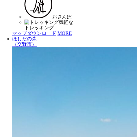
おさんぽ
気軽な
トレッキング
マップダウンロード
MORE
ほしだの森
（交野市）