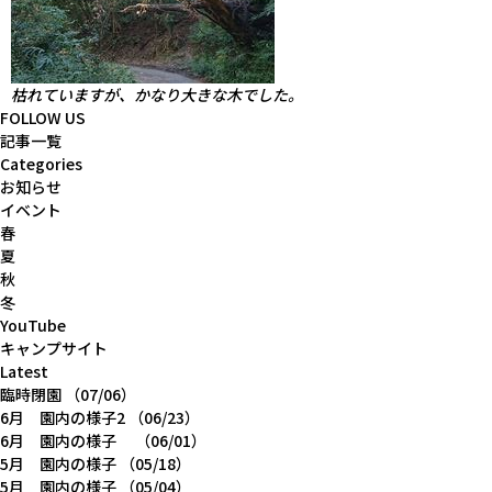
枯れていますが、かなり大きな木でした。
FOLLOW US
記事一覧
Categories
お知らせ
イベント
春
夏
秋
冬
YouTube
キャンプサイト
Latest
臨時閉園
（07/06）
6月 園内の様子2
（06/23）
6月 園内の様子
（06/01）
5月 園内の様子
（05/18）
5月 園内の様子
（05/04）