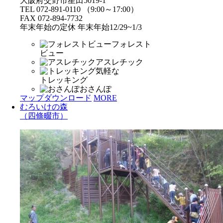
大阪府交野市星田5019-1
TEL 072-891-0110 （9:00～17:00）
FAX 072-894-7732
年末年始の定休 年末年始12/29~1/3
フォレスト
ビュー
アスレチック
気軽な
トレッキング
おさんぽ
マップダウンロード
MORE
むろいけの森
（四條畷市）