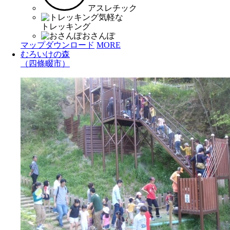
アスレチック
気軽な
トレッキング
おさんぽ
マップダウンロード
MORE
むろいけの森
（四條畷市）