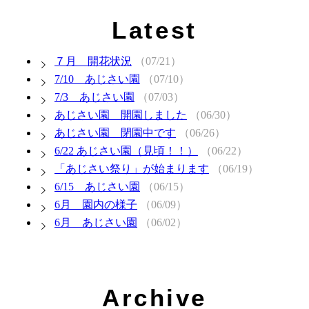
Latest
７月 開花状況
（07/21）
7/10 あじさい園
（07/10）
7/3 あじさい園
（07/03）
あじさい園 開園しました
（06/30）
あじさい園 閉園中です
（06/26）
6/22 あじさい園（見頃！！）
（06/22）
「あじさい祭り」が始まります
（06/19）
6/15 あじさい園
（06/15）
6月 園内の様子
（06/09）
6月 あじさい園
（06/02）
Archive