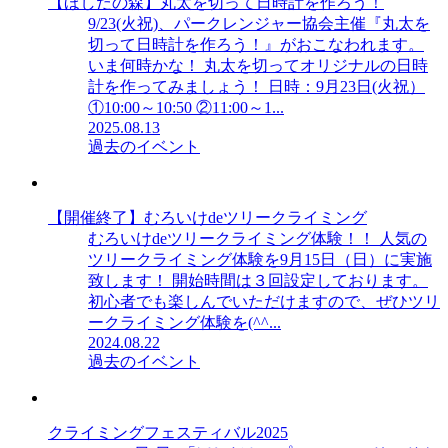
【ほしだの森】丸太を切って日時計を作ろう！
9/23(火祝)、パークレンジャー協会主催『丸太を
切って日時計を作ろう！』がおこなわれます。
いま何時かな！ 丸太を切ってオリジナルの日時
計を作ってみましょう！ 日時：9月23日(火祝）
①10:00～10:50 ②11:00～1...
2025.08.13
過去のイベント
【開催終了】むろいけdeツリークライミング
むろいけdeツリークライミング体験！！ 人気の
ツリークライミング体験を9月15日（日）に実施
致します！ 開始時間は３回設定しております。
初心者でも楽しんでいただけますので、ぜひツリ
ークライミング体験を(^^...
2024.08.22
過去のイベント
クライミングフェスティバル2025