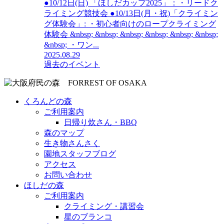
●10/12日(日) 「ほしだカップ2025」：・リードク
ライミング競技会 ●10/13日(月・祝)「クライミン
グ体験会」: ・初心者向けのロープクライミング
体験会 &nbsp; &nbsp; &nbsp; &nbsp; &nbsp; &nbsp;
&nbsp; ・ワン...
2025.08.29
過去のイベント
くろんどの森
ご利用案内
日帰り炊さん・BBQ
森のマップ
生き物さんさく
園地スタッフブログ
アクセス
お問い合わせ
ほしだの森
ご利用案内
クライミング・講習会
星のブランコ