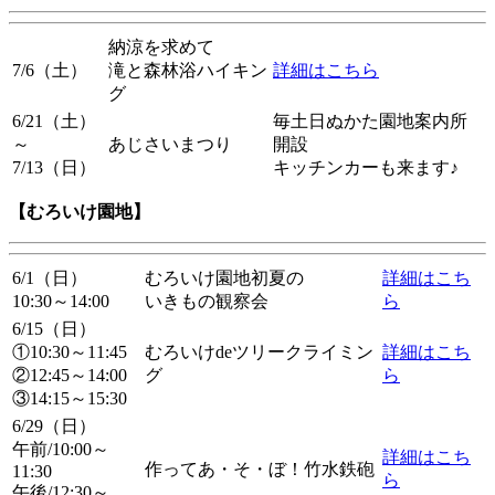
納涼を求めて
7/6（土）
滝と森林浴ハイキン
詳細はこちら
グ
6/21（土）
毎土日ぬかた園地案内所
～
あじさいまつり
開設
7/13（日）
キッチンカーも来ます♪
【むろいけ園地】
6/1（日）
むろいけ園地初夏の
詳細はこち
10:30～14:00
いきもの観察会
ら
6/15（日）
①10:30～11:45
むろいけdeツリークライミン
詳細はこち
②12:45～14:00
グ
ら
③14:15～15:30
6/29（日）
午前/10:00～
詳細はこち
作ってあ・そ・ぼ！竹水鉄砲
11:30
ら
午後/12:30～