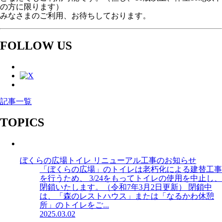
の方に限ります）
みなさまのご利用、お待ちしております。
FOLLOW US
記事一覧
TOPICS
ぼくらの広場トイレ リニューアル工事のお知らせ
「ぼくらの広場」のトイレは⽼朽化による建替⼯事
を⾏うため、 3/24をもってトイレの使⽤を中⽌し、
閉鎖いたします。（令和7年3⽉2⽇更新） 閉鎖中
は、「森のレストハウス」または「なるかわ休憩
所」のトイレをご...
2025.03.02