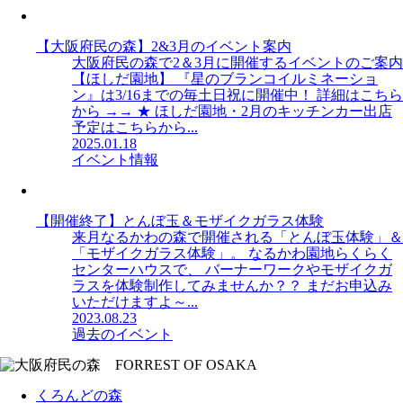
【大阪府民の森】2&3月のイベント案内
大阪府民の森で2＆3月に開催するイベントのご案内
【ほしだ園地】 『星のブランコイルミネーショ
ン』は3/16までの毎土日祝に開催中！ 詳細はこちら
から →→ ★ ほしだ園地・2月のキッチンカー出店
予定はこちらから...
2025.01.18
イベント情報
【開催終了】とんぼ玉＆モザイクガラス体験
来月なるかわの森で開催される「とんぼ玉体験」＆
「モザイクガラス体験」。 なるかわ園地らくらく
センターハウスで、 バーナーワークやモザイクガ
ラスを体験制作してみませんか？？ まだお申込み
いただけますよ～...
2023.08.23
過去のイベント
くろんどの森