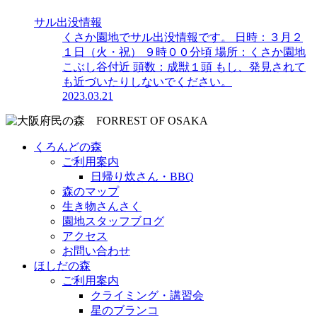
サル出没情報
くさか園地でサル出没情報です。 日時：３月２
１日（火・祝） ９時００分頃 場所：くさか園地
こぶし谷付近 頭数：成獣１頭 もし、発見されて
も近づいたりしないでください。
2023.03.21
くろんどの森
ご利用案内
日帰り炊さん・BBQ
森のマップ
生き物さんさく
園地スタッフブログ
アクセス
お問い合わせ
ほしだの森
ご利用案内
クライミング・講習会
星のブランコ