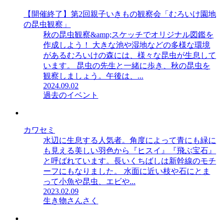
【開催終了】第2回親子いきもの観察会「むろいけ園地
の昆虫観察」
秋の昆虫観察&amp;スケッチでオリジナル図鑑を
作成しよう！ 大きな池や湿地などの多様な環境
があるむろいけの森には、様々な昆虫が生息して
います。 昆虫の先生と一緒に歩き、秋の昆虫を
観察しましょう。午後は、...
2024.09.02
過去のイベント
カワセミ
水辺に生息する人気者。角度によって青にも緑に
も見える美しい羽色から『ヒスイ』『飛ぶ宝石』
と呼ばれています。長いくちばしは新幹線のモチ
ーフにもなりました。 水面に近い枝や石にとま
って小魚や昆虫、エビや...
2023.02.09
生き物さんさく