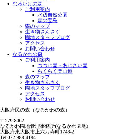
むろいけの森
ご利用案内
水辺自然公園
森の宝島
森のマップ
生き物さんさく
園地スタッフブログ
アクセス
お問い合わせ
なるかわの森
ご利用案内
つつじ園・あじさい園
らくらく登山道
森のマップ
生き物さんさく
園地スタッフブログ
アクセス
お問い合わせ
大阪府民の森（なるかわの森）
〒579-8062
なるかわ園地管理事務所(なるかわ園地)
大阪府東大阪市上六万寺町1748-2
Tel 072-988-4184