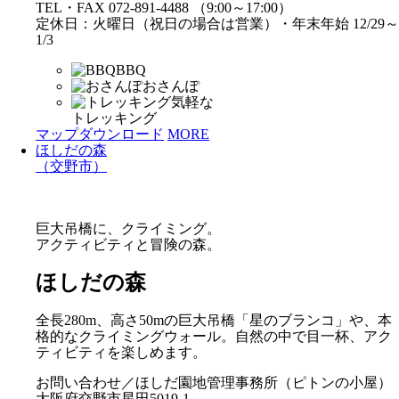
TEL・FAX 072-891-4488 （9:00～17:00）
定休日：火曜日（祝日の場合は営業）・年末年始 12/29～
1/3
BBQ
おさんぽ
気軽な
トレッキング
マップダウンロード
MORE
ほしだの森
（交野市）
巨大吊橋に、クライミング。
アクティビティと冒険の森。
ほしだの森
全長280m、高さ50mの巨大吊橋「星のブランコ」や、本
格的なクライミングウォール。自然の中で目一杯、アク
ティビティを楽しめます。
お問い合わせ／ほしだ園地管理事務所（ピトンの小屋）
大阪府交野市星田5019-1