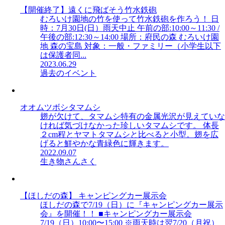
【開催終了】遠くに飛ばそう竹水鉄砲
むろいけ園地の竹を使って竹水鉄砲を作ろう！ 日
時：7月30日(日）雨天中止 午前の部:10:00～11:30 /
午後の部:12:30～14:00 場所：府民の森 むろいけ園
地 森の宝島 対象：一般・ファミリー（小学生以下
は保護者同...
2023.06.29
過去のイベント
オオムツボシタマムシ
翅が欠けて、タマムシ特有の金属光沢が見えていな
ければ気づけなかった珍しいタマムシです。 体長
２cm程とヤマトタマムシと比べると小型。翅を広
げると鮮やかな青緑色に輝きます。
2022.09.07
生き物さんさく
【ほしだの森】 キャンピングカー展示会
ほしだの森で7/19（日）に『キャンピングカー展示
会』を開催！！ ■キャンピングカー展示会
7/19（日）10:00〜15:00 ※雨天時は翌7/20（月祝）