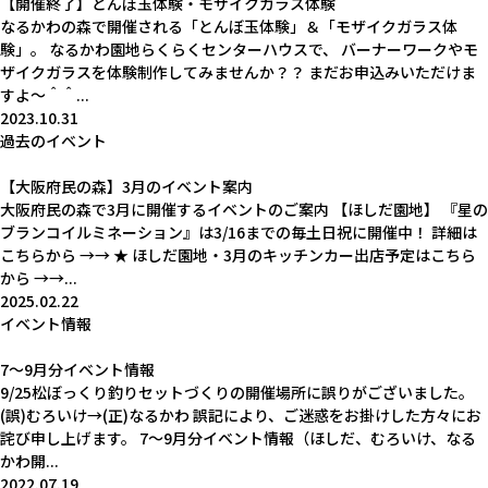
【開催終了】とんぼ玉体験・モザイクガラス体験
なるかわの森で開催される「とんぼ玉体験」＆「モザイクガラス体
験」。 なるかわ園地らくらくセンターハウスで、 バーナーワークやモ
ザイクガラスを体験制作してみませんか？？ まだお申込みいただけま
すよ～＾＾...
2023.10.31
過去のイベント
【大阪府民の森】3月のイベント案内
大阪府民の森で3月に開催するイベントのご案内 【ほしだ園地】 『星の
ブランコイルミネーション』は3/16までの毎土日祝に開催中！ 詳細は
こちらから →→ ★ ほしだ園地・3月のキッチンカー出店予定はこちら
から →→...
2025.02.22
イベント情報
7〜9月分イベント情報
9/25松ぼっくり釣りセットづくりの開催場所に誤りがございました。
(誤)むろいけ→(正)なるかわ 誤記により、ご迷惑をお掛けした方々にお
詫び申し上げます。 7〜9月分イベント情報（ほしだ、むろいけ、なる
かわ開...
2022.07.19