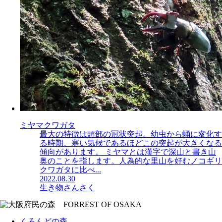
ミヤマクワガタ
最大の特徴は頭部の冠状突起。幼虫から蛹に変化す
る時期、寒い気候であるほどこの突起が大きくなる
傾向があります。 ミヤマとは漢字で深山と書き山
奥のことを指します。人為的な里山を好むノコギリ
クワガタに比べ...
2022.08.30
生き物さんさく
くろんどの森