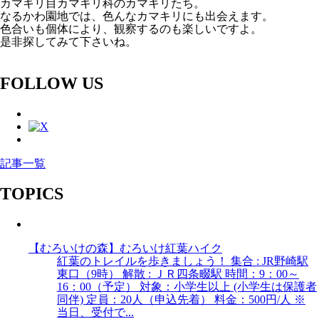
カマキリ目カマキリ科のカマキリたち。
なるかわ園地では、色んなカマキリにも出会えます。
色合いも個体により、観察するのも楽しいですよ。
是非探してみて下さいね。
FOLLOW US
記事一覧
TOPICS
【むろいけの森】むろいけ紅葉ハイク
紅葉のトレイルを歩きましょう！ 集合 : JR野崎駅
東口（9時） 解散 : ＪＲ四条畷駅 時間：9：00～
16：00（予定） 対象：小学生以上 (小学生は保護者
同伴) 定員：20人（申込先着） 料金：500円/人 ※
当日、受付で...