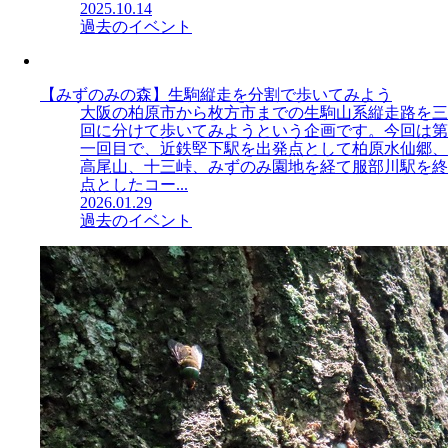
2025.10.14
過去のイベント
【みずのみの森】生駒縦走を分割で歩いてみよう
大阪の柏原市から枚方市までの生駒山系縦走路を三
回に分けて歩いてみようという企画です。今回は第
一回目で、近鉄堅下駅を出発点として柏原水仙郷、
高尾山、十三峠、みずのみ園地を経て服部川駅を終
点としたコー...
2026.01.29
過去のイベント