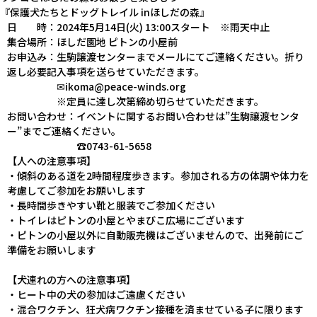
『保護犬たちとドッグトレイル inほしだの森』
日 時：2024年5月14日(火) 13:00スタート ※雨天中止
集合場所：ほしだ園地 ピトンの小屋前
お申込み：生駒譲渡センターまでメールにてご連絡ください。折り
返し必要記入事項を送らせていただきます。
✉ikoma@peace-winds.org
※定員に達し次第締め切らせていただきます。
お問い合わせ：イベントに関するお問い合わせは”生駒譲渡センタ
ー”までご連絡ください。
☎0743-61-5658
【人への注意事項】
・傾斜のある道を2時間程度歩きます。参加される方の体調や体力を
考慮してご参加をお願いします
・長時間歩きやすい靴と服装でご参加ください
・トイレはピトンの小屋とやまびこ広場にございます
・ピトンの小屋以外に自動販売機はございませんので、出発前にご
準備をお願いします
【犬連れの方への注意事項】
・ヒート中の犬の参加はご遠慮ください
・混合ワクチン、狂犬病ワクチン接種を済ませている子に限ります