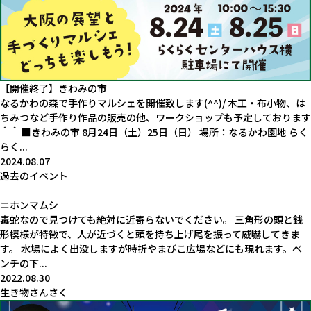
【開催終了】きわみの市
なるかわの森で手作りマルシェを開催致します(^^)/ 木工・布小物、は
ちみつなど手作り作品の販売の他、ワークショップも予定しております
＾＾ ■きわみの市 8月24日（土）25日（日） 場所：なるかわ園地 らく
らく...
2024.08.07
過去のイベント
ニホンマムシ
毒蛇なので見つけても絶対に近寄らないでください。 三角形の頭と銭
形模様が特徴で、人が近づくと頭を持ち上げ尾を振って威嚇してきま
す。 水場によく出没しますが時折やまびこ広場などにも現れます。ベ
ンチの下...
2022.08.30
生き物さんさく