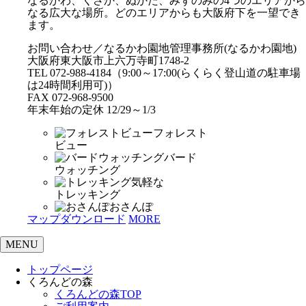
なるかわ、くさか、ぬかた、みずのみの4つのエリアから
なる広大な場所。どのエリアからも大阪府下を一望でき
ます。
お問い合わせ／なるかわ園地管理事務所(なるかわ園地)
大阪府東大阪市上六万寺町1748-2
TEL 072-988-4184（9:00～17:00(らくらく登山道の駐車場
は24時間利用可)）
FAX 072-968-9500
年末年始の定休 12/29～1/3
フォレスト
ビュー
バード
ウォッチング
気軽な
トレッキング
おさんぽ
マップダウンロード
MORE
MENU
トップページ
くろんどの森
くろんどの森TOP