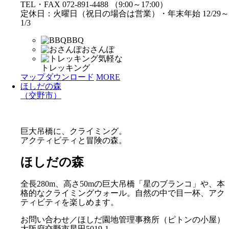
TEL・FAX 072-891-4488 （9:00～17:00）
定休日：火曜日（祝日の場合は営業）・年末年始 12/29～
1/3
BBQ
おさんぽ
気軽な
トレッキング
マップダウンロード
MORE
ほしだの森
（交野市）
巨大吊橋に、クライミング。
アクティビティと冒険の森。
ほしだの森
全長280m、高さ50mの巨大吊橋「星のブランコ」や、本
格的なクライミングウォール。自然の中で目一杯、アク
ティビティを楽しめます。
お問い合わせ／ほしだ園地管理事務所（ピトンの小屋）
大阪府交野市星田5019-1