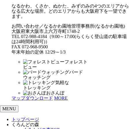
なるかわ、くさか、ぬかた、みずのみの4つのエリアから
なる広大な場所。どのエリアからも大阪府下を一望でき
ます。
お問い合わせ／なるかわ園地管理事務所(なるかわ園地)
大阪府東大阪市上六万寺町1748-2
TEL 072-988-4184（9:00～17:00(らくらく登山道の駐車場
は24時間利用可)）
FAX 072-968-9500
年末年始の定休 12/29～1/3
フォレスト
ビュー
バード
ウォッチング
気軽な
トレッキング
おさんぽ
マップダウンロード
MORE
MENU
トップページ
くろんどの森