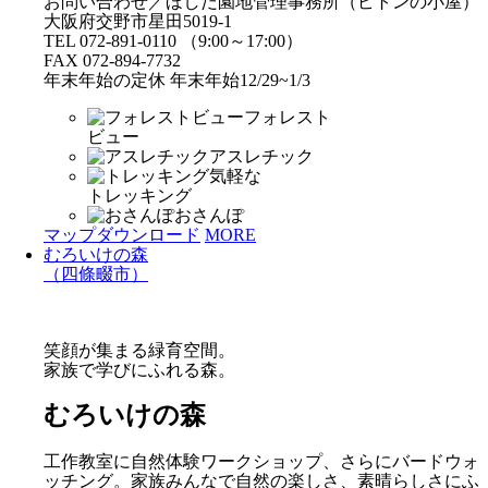
お問い合わせ／ほしだ園地管理事務所（ピトンの小屋）
大阪府交野市星田5019-1
TEL 072-891-0110 （9:00～17:00）
FAX 072-894-7732
年末年始の定休 年末年始12/29~1/3
フォレスト
ビュー
アスレチック
気軽な
トレッキング
おさんぽ
マップダウンロード
MORE
むろいけの森
（四條畷市）
笑顔が集まる緑育空間。
家族で学びにふれる森。
むろいけの森
工作教室に自然体験ワークショップ、さらにバードウォ
ッチング。家族みんなで自然の楽しさ、素晴らしさにふ