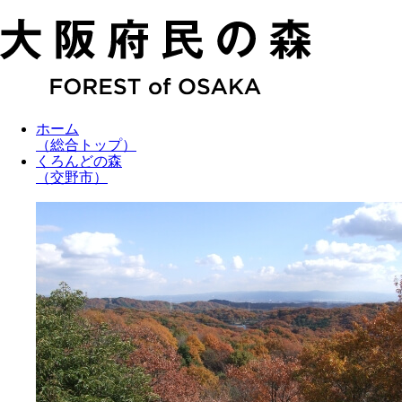
ホーム
（総合トップ）
くろんどの森
（交野市）