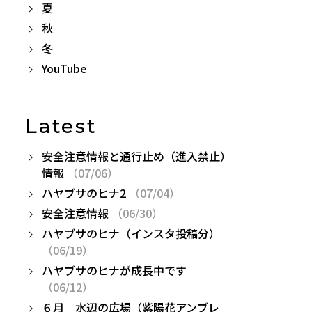
夏
秋
冬
YouTube
Latest
安全注意情報と通行止め（進入禁止）
情報
（07/06）
ハヤブサのヒナ2
（07/04）
安全注意情報
（06/30）
ハヤブサのヒナ（インスタ投稿分）
（06/19）
ハヤブサのヒナが成長中です
（06/12）
６月 水辺の広場（紫陽花アンブレ